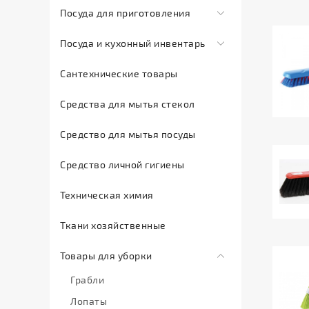
Баки
Посуда для приготовления
полов
Барный
и
инвентарь
Средства
Алюминиевая
ящики
Посуда и кухонный инвентарь
для
Бутылки,
посуда
Ведра
Кухонная
очистки
соусники
Сантехнические товары
Крышки
и
утварь
труб
Контейнера
стеклянные
корзины
Средства для мытья стекол
Посуда
Средства
Контейнера
Литая
для
фарфор
для
и
Чугунная
Средство для мытья посуды
мусора
профессиональной
коробки
Керамическая
Ведра
Средство личной гигиены
уборки
бумажные
Стеклянная
не
Средство
посуда
Крышки
пищевые
Техническая химия
для
Нержавеющая
Лоток
Ведра
очистки
Ткани хозяйственные
сталь
ВПС
пищевые
ковровых
Оцинкованная
Миски
Кашпо
Товары для уборки
покрытий,
посуда
Одноразовая
Ковши
нержавеющий
Грабли
Тефлоновая
посуда
покрытий
Контейнера
Лопаты
посуда