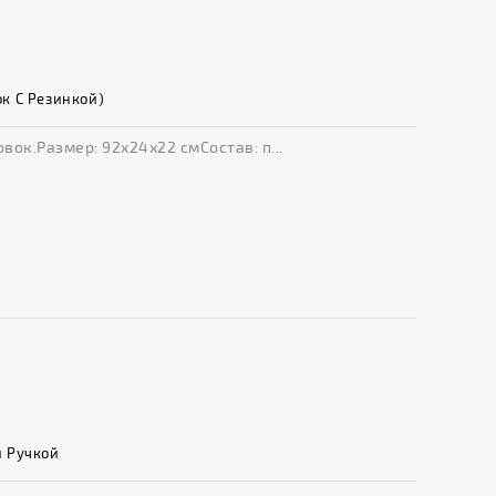
к С Резинкой)
овок.Размер: 92х24х22 смСостав: п...
й Ручкой