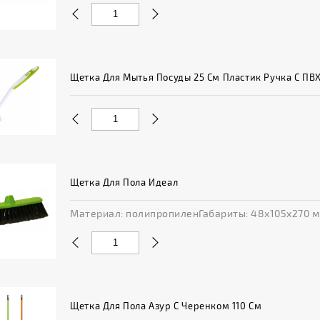
Щетка Для Мытья Посуды 25 См Пластик Ручка С П
Щетка Для Пола Идеал
Материал: полипропиленГабариты: 48x105x270 
Щетка Для Пола Азур С Черенком 110 См