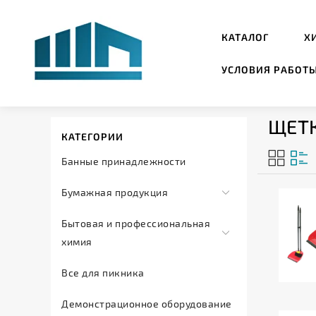
КАТАЛОГ
Х
УСЛОВИЯ РАБОТ
ЩЕТ
КАТЕГОРИИ
Банные принадлежности
Бумажная продукция
Салфетки
Бытовая и профессиональная
и
химия
полотенца
Автохимия
Все для пикника
Туалетная
Дезинфицирующие
бумага
Демонстрационное оборудование
средства