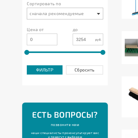
Сортировать по
защиты
сначала рекомендуемые
Сушилки
для
Цена от
до
белья
Товары
руб.
для
ванной
комнаты
Cбросить