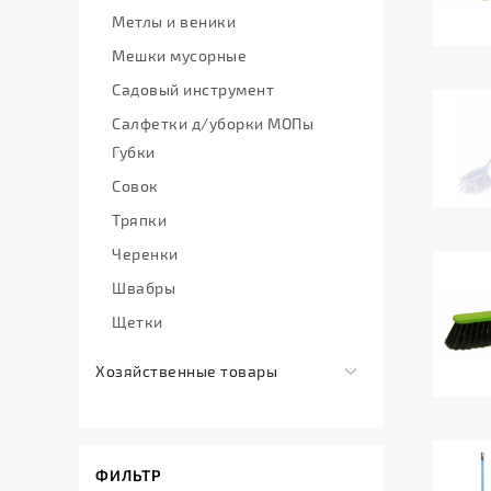
и
Пакеты
для
Метлы и веники
Эмалированная
удаление
продуктов
Пленка
Мешки мусорные
посуда
стойких
и
Лейки
пятен
Садовый инструмент
фольга
и
Универсальные
Салфетки д/уборки МОПы
распылители
Стрей,
моющие
Губки
скотч,
Пластмассовая
срества
Совок
диспенсоры
посуда
Чистящие
Тряпки
Товары
Пластмассовые
средства
для
изделия
Черенки
приготовления
для
Швабры
белья
Упаковка
Щетки
для
фаст-
Хозяйственные товары
фуда
Галантерея
Формы
Инструменты
алюминиевые
ФИЛЬТР
Средства