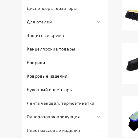
Инсектициды
Диспенсеры, дозаторы
Мыло
Для отелей
жидкое
Мыло
Comfort
Защитные крема
туалетное
Land
Канцелярские товары
Мыло
Sargan
хозяйственное
Сопутствующие
Коврики
Освежители
товары
воздуха
для
Ковровые изделия
отелей
Отбеливатель
Кухонный инвентарь
Тапочки
Полироль
одноразовые
для
Лента чековая, термоэтикетка
мебели
Одноразовая продукция
Средства
Баллончики
для
Пластмассовые изделия
расходные
мытья