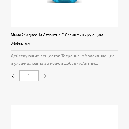
Мыло Жидкое 1л Атлантис С Дезинфицирующим
Эффектом
Действующие вещества:Тетранил-У.Увлажняющие
и ухаживающие за кожей добавки.Антим...