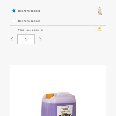
Перламутровое
Перламутровое
Утренний жасмин
Нет в наличии