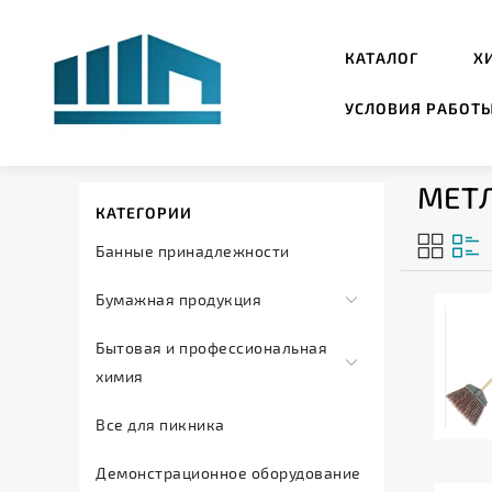
КАТАЛОГ
Х
УСЛОВИЯ РАБОТ
МЕТЛ
КАТЕГОРИИ
Банные принадлежности
Бумажная продукция
Салфетки
Бытовая и профессиональная
и
химия
полотенца
Автохимия
Все для пикника
Туалетная
Дезинфицирующие
бумага
Демонстрационное оборудование
средства