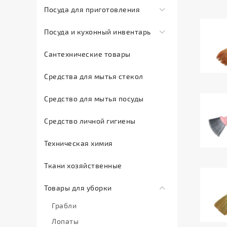
Баки
Посуда для приготовления
полов
Барный
и
инвентарь
Средства
Алюминиевая
ящики
Посуда и кухонный инвентарь
для
Бутылки,
посуда
Ведра
Кухонная
очистки
соусники
Сантехнические товары
Крышки
и
утварь
труб
Контейнера
стеклянные
корзины
Средства для мытья стекол
Посуда
Средства
Контейнера
Литая
для
фарфор
для
и
Чугунная
Средство для мытья посуды
мусора
профессиональной
коробки
Керамическая
Ведра
Средство личной гигиены
уборки
бумажные
Стеклянная
не
Средство
посуда
Крышки
пищевые
Техническая химия
для
Нержавеющая
Лоток
Ведра
очистки
Ткани хозяйственные
сталь
ВПС
пищевые
ковровых
Оцинкованная
Миски
Кашпо
Товары для уборки
покрытий,
посуда
Одноразовая
Ковши
нержавеющий
Грабли
Тефлоновая
посуда
покрытий
Контейнера
Лопаты
посуда