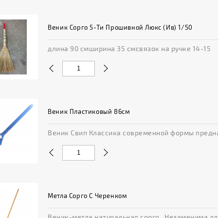
Веник Сорго 5-Ти Прошивной Люкс (Ив) 1/50
длина 90 смширина 35 смсвязок на ручке 14-15
Веник Пластиковый 86см
Веник Свип Классика современной формы предна
Метла Сорго С Черенком
Веник-метла натуральная сорго . Незаменима для