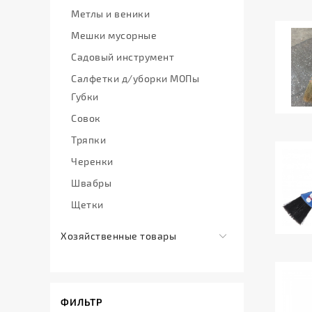
и
Пакеты
для
Метлы и веники
Эмалированная
удаление
продуктов
Пленка
Мешки мусорные
посуда
стойких
и
Лейки
пятен
Садовый инструмент
фольга
и
Универсальные
Салфетки д/уборки МОПы
распылители
Стрей,
моющие
Губки
скотч,
Пластмассовая
срества
Совок
диспенсоры
посуда
Чистящие
Тряпки
Товары
Пластмассовые
средства
для
изделия
Черенки
приготовления
для
Швабры
белья
Упаковка
Щетки
для
фаст-
Хозяйственные товары
фуда
Галантерея
Формы
Инструменты
алюминиевые
ФИЛЬТР
Средства