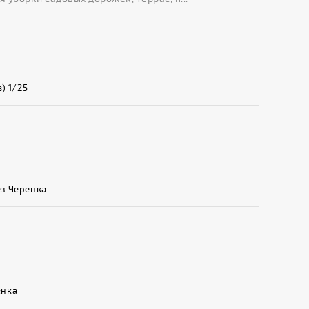
) 1/25
ез Черенка
енка