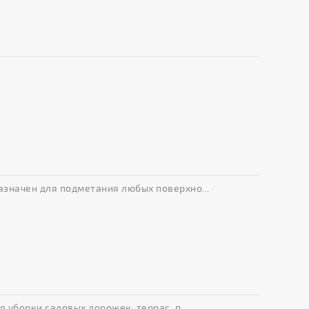
значен для подметания любых поверхно...
 уборки садовых дорожек, террас, п...