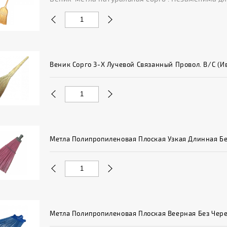
Веник Сорго 3-Х Лучевой Связанный Провол. В/с (Ив
Метла Полипропиленовая Плоская Узкая Длинная Б
Метла Полипропиленовая Плоская Веерная Без Чер