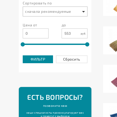
Сортировать по
защиты
сначала рекомендуемые
Сушилки
для
Цена от
до
белья
Товары
руб.
для
ванной
комнаты
Cбросить