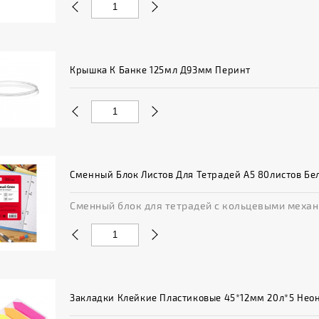
Далматинцы
Пчелы
Утенок
Крышка К Банке 125мл Д93мм Перинт
Нет в наличии
Сменный Блок Листов Для Тетрадей А5 80листов Бе
Сменный блок для тетрадей с кольцевыми механиз
Закладки Клейкие Пластиковые 45*12мм 20л*5 Нео