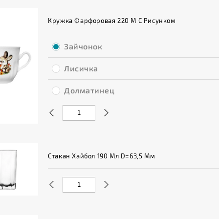
Кружка Фарфоровая 220 М С Рисунком
Зайчонок
Лисичка
Долматинец
Рисунок
Стакан Хайбол 190 Мл D=63,5 Мм