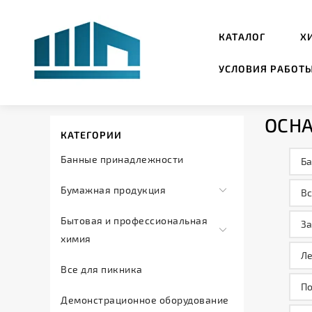
КАТАЛОГ
Х
УСЛОВИЯ РАБОТ
ОСН
КАТЕГОРИИ
Банные принадлежности
Б
Бумажная продукция
Вс
Салфетки
Бытовая и профессиональная
З
и
химия
полотенца
Ле
Автохимия
Все для пикника
Туалетная
Дезинфицирующие
По
бумага
Демонстрационное оборудование
средства