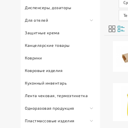
Ср
Инсектициды
Диспенсеры, дозаторы
Мыло
Те
Для отелей
жидкое
Мыло
Comfort
Защитные крема
туалетное
Land
Канцелярские товары
Мыло
Sargan
хозяйственное
Сопутствующие
Коврики
Освежители
товары
воздуха
для
Ковровые изделия
отелей
Отбеливатель
Кухонный инвентарь
Тапочки
Полироль
одноразовые
для
Лента чековая, термоэтикетка
мебели
Одноразовая продукция
Средства
Баллончики
для
Пластмассовые изделия
расходные
мытья