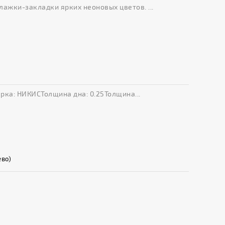
жки-закладки ярких неоновых цветов. ...
рка: НИКИСТолщина дна: 0.25Толщина...
ево)