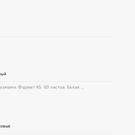
лый
мами. Формат А5, 80 листов. Белая ...
новые