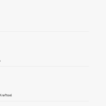
A
raftool