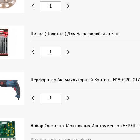
Пилка (полотно ) Для Электролобзика 5шт
Перфоратор Аккумуляторный Кратон RH18DC20-OF
Набор Слесарно-Монтажных Инструментов EXPERT K
Количество в наборе: 66 шт