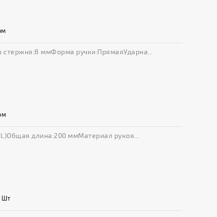
ом
 стержня:8 ммФорма ручки:ПрямаяУдарна...
ом
SL)Общая длина:200 ммМатериал рукоя...
 Шт