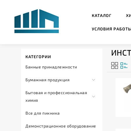
КАТАЛОГ
Х
УСЛОВИЯ РАБОТ
ИНС
КАТЕГОРИИ
Банные принадлежности
Бумажная продукция
Салфетки
Бытовая и профессиональная
и
химия
полотенца
Автохимия
Все для пикника
Туалетная
Дезинфицирующие
бумага
Демонстрационное оборудование
средства