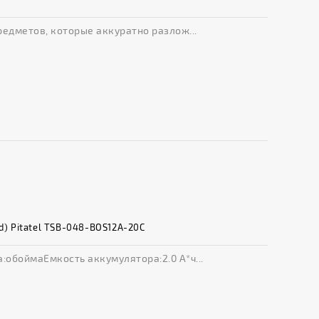
редметов, которые аккуратно разлож...
Cd) Pitatel TSB-048-BOS12A-20C
:обоймаЕмкость аккумулятора:2.0 А*ч...