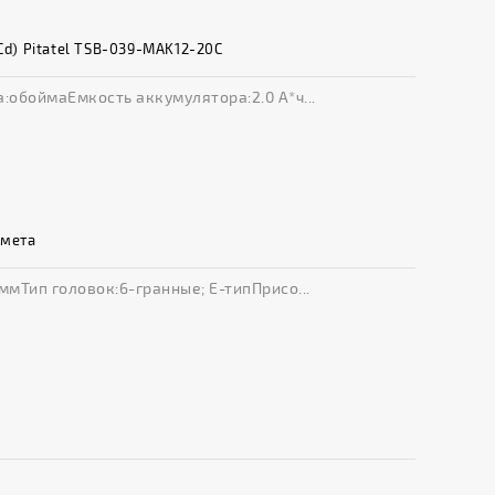
Cd) Pitatel TSB-039-MAK12-20C
:обоймаЕмкость аккумулятора:2.0 А*ч...
дмета
мТип головок:6-гранные; Е-типПрисо...