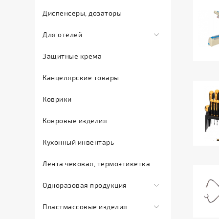
Инсектициды
Диспенсеры, дозаторы
Мыло
Для отелей
жидкое
Мыло
Comfort
Защитные крема
туалетное
Land
Канцелярские товары
Мыло
Sargan
хозяйственное
Сопутствующие
Коврики
Освежители
товары
воздуха
для
Ковровые изделия
отелей
Отбеливатель
Кухонный инвентарь
Тапочки
Полироль
одноразовые
для
Лента чековая, термоэтикетка
мебели
Одноразовая продукция
Средства
Баллончики
для
Пластмассовые изделия
расходные
мытья