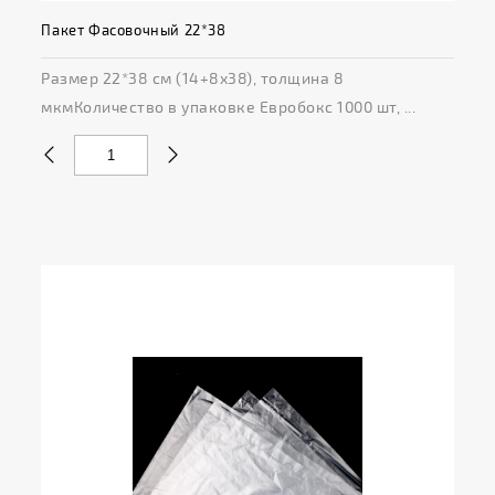
Пакет Фасовочный 22*38
Размер 22*38 см (14+8х38), толщина 8
мкмКоличество в упаковке Евробокс 1000 шт, ...