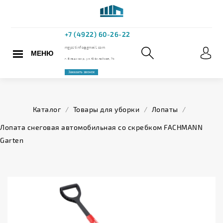
МЕНЮ
+7 (4922) 60
mgpstinfo@gmail.com
Каталог
/
Товары для уборки
/
Лопаты
/
г. Владимир, ул. Юбилейная,
Лопата снеговая автомобильная со скребком FACHMANN
Garten
Заказать звонок