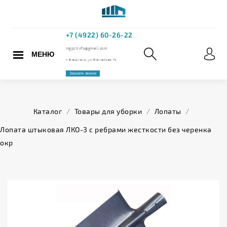
МЕНЮ
+7 (4922) 60
mgpstinfo@gmail.com
Каталог
/
Товары для уборки
/
Лопаты
/
г. Владимир, ул. Юбилейная,
Лопата штыковая ЛКО-3 с ребрами жесткости без черенка
окр
Заказать звонок