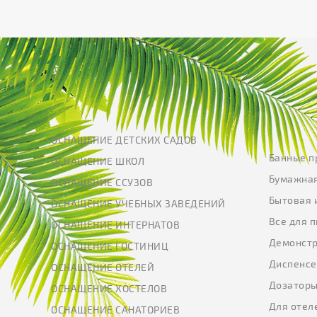
ОСНАЩЕНИЕ ДЕТСКИХ САДОВ
Банные п
ОСНАЩЕНИЕ ШКОЛ
Бумажная
ОСНАЩЕНИЕ ССУЗОВ
Бытовая 
ОСНАЩЕНИЕ УЧЕБНЫХ ЗАВЕДЕНИЙ
Все для 
ОСНАЩЕНИЕ ИНТЕРНАТОВ
Демонстр
ОСНАЩЕНИЕ ГОСТИНИЦ
Диспенс
ОСНАЩЕНИЕ ОТЕЛЕЙ
Дозатор
ОСНАЩЕНИЕ ХОСТЕЛОВ
Для отел
ОСНАЩЕНИЕ САНАТОРИЕВ