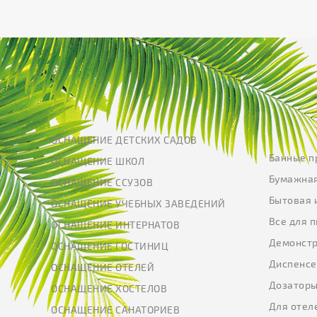
ОСНАЩЕНИЕ ДЕТСКИХ САДОВ
Банные п
ОСНАЩЕНИЕ ШКОЛ
Бумажная
ОСНАЩЕНИЕ ССУЗОВ
Бытовая 
ОСНАЩЕНИЕ УЧЕБНЫХ ЗАВЕДЕНИЙ
Все для 
ОСНАЩЕНИЕ ИНТЕРНАТОВ
Демонстр
ОСНАЩЕНИЕ ГОСТИНИЦ
Диспенс
ОСНАЩЕНИЕ ОТЕЛЕЙ
Дозатор
ОСНАЩЕНИЕ ХОСТЕЛОВ
Для отел
ОСНАЩЕНИЕ САНАТОРИЕВ