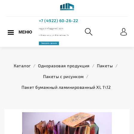
МЕНЮ
+7 (4922) 60
mgpstinfo@gmail.com
Каталог
/
Одноразовая продукция
/
Пакеты
/
г. Владимир, ул. Юбилейная,
Пакеты с рисунком
/
Заказать звонок
Пакет бумажный ламинированный XL 1\12