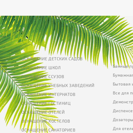
ОСНАЩЕНИЕ ДЕТСКИХ САДОВ
Банные п
ОСНАЩЕНИЕ ШКОЛ
Бумажная
ОСНАЩЕНИЕ ССУЗОВ
Бытовая 
ОСНАЩЕНИЕ УЧЕБНЫХ ЗАВЕДЕНИЙ
Все для 
ОСНАЩЕНИЕ ИНТЕРНАТОВ
Демонстр
ОСНАЩЕНИЕ ГОСТИНИЦ
Диспенс
ОСНАЩЕНИЕ ОТЕЛЕЙ
Дозатор
ОСНАЩЕНИЕ ХОСТЕЛОВ
Для отел
ОСНАЩЕНИЕ САНАТОРИЕВ