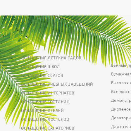
ОСНАЩЕНИЕ ДЕТСКИХ САДОВ
Банные п
ОСНАЩЕНИЕ ШКОЛ
Бумажная
ОСНАЩЕНИЕ ССУЗОВ
Бытовая 
ОСНАЩЕНИЕ УЧЕБНЫХ ЗАВЕДЕНИЙ
Все для 
ОСНАЩЕНИЕ ИНТЕРНАТОВ
Демонстр
ОСНАЩЕНИЕ ГОСТИНИЦ
Диспенс
ОСНАЩЕНИЕ ОТЕЛЕЙ
Дозатор
ОСНАЩЕНИЕ ХОСТЕЛОВ
Для отел
ОСНАЩЕНИЕ САНАТОРИЕВ