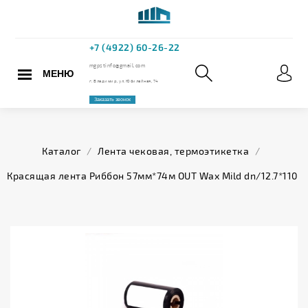
МЕНЮ
+7 (4922) 60
mgpstinfo@gmail.com
Каталог
/
Лента чековая, термоэтикетка
/
г. Владимир, ул. Юбилейная,
Красящая лента Риббон 57мм*74м OUT Wax Mild dn/12.7*110
Заказать звонок