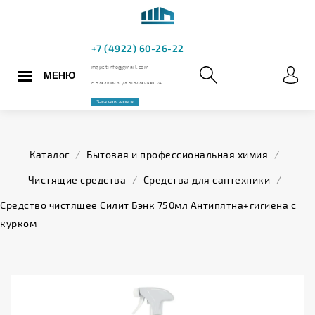
МЕНЮ
+7 (4922) 60
mgpstinfo@gmail.com
Каталог
/
Бытовая и профессиональная химия
/
г. Владимир, ул. Юбилейная,
Чистящие средства
/
Средства для сантехники
/
Заказать звонок
Средство чистящее Силит Бэнк 750мл Антипятна+гигиена с
курком